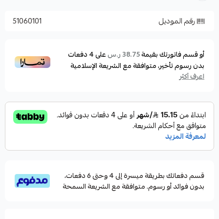
تأتي الماكينة باللون الاسود والازرق المميز
رقم الموديل
51060101
الماكينة تأتي بثلاثة احجام مختلفة لتناسب طرق الصيد
الماكينة تأتي بأوزان مناسبه مع احجامها المختلفة
لتناسب شعورك بالراحة أثناء الصيد
أو قسم فاتورتك بقيمة
على
4
دفعات
38.75 ر.س
بدون رسوم تأخير، متوافقة مع الشريعة الإسلامية
الموصفات :
اعرف أكثر
size 4000
gear ratio 5.4.1
max drag
10KG
weigt 300g
ball bearings 6+1BB
قسم دفعاتك بطريقة ميسرة إلى 4 وحتى 6 دفعات،
بدون فوائد أو رسوم. متوافقة مع الشريعة السمحة