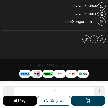
+966506050889
+966506050889
info@longbreath.net
صنع بإتقان على | 2026
منصة سلة
اشتري الآن