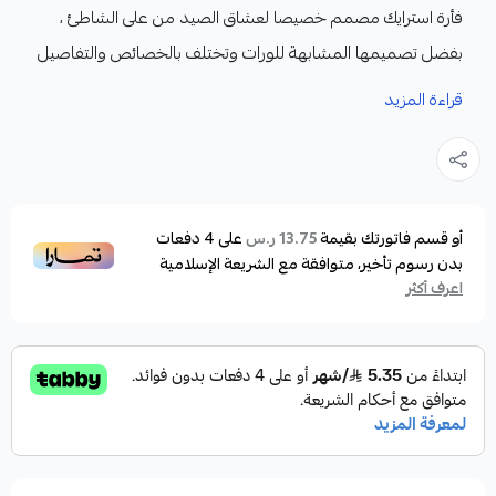
فأرة استرايك مصمم خصيصا لعشاق الصيد من على الشاطئ ،
بفضل تصميمها المشابهة للورات وتختلف بالخصائص والتفاصيل
لتصبح الأمثل من جميع الإمكانيات.
قراءة المزيد
المميزات:
فأرة استرايك متوفرة باللون التايجر الذي يجذب الأسماك
المهاجمة من مسافة بعيدة بسبب ألوانها المبهرة
وانعكاسات الضوء واللمعان
أو قسم فاتورتك بقيمة
على
4
دفعات
13.75 ر.س
بدون رسوم تأخير، متوافقة مع الشريعة الإسلامية
يستهدف جميع أنواع الأسماك في الكسارات والأسماك
اعرف أكثر
المهاجمة على السطح أو حتى في السحب المجرور لصيد
مجموعة من الأسماك لا حصر لها وأهمها في الكسارات
كالهامور والناجل والطرادي والشعفن والمسطحات المائية
كالباركودا والبياض وأبو شراع والتونة والصيد من السقالات
كذلك.