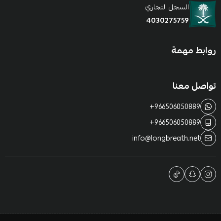
السجل التجاري
4030275759
روابط مهمة
تواصل معنا
+966506050889
+966506050889
info@longbreath.net