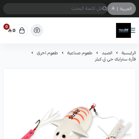
العربية
|
0
0
لونق بريث
الرئيسية
الصيد
طعوم صناعية
طعوم اخرى
فأرة سترايك جي تي كيلر