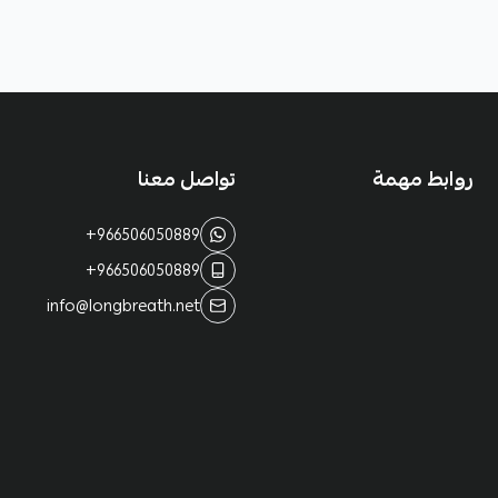
روابط مهمة
تواصل معنا
+966506050889
+966506050889
info@longbreath.net