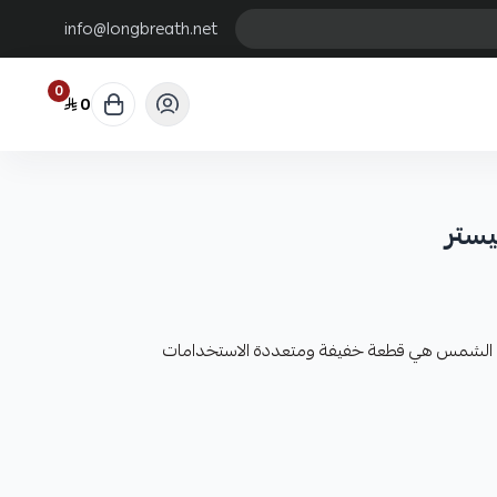
info@longbreath.net
0
0
يستر
ن الشمس هي قطعة خفيفة ومتعددة الاستخدامات
بنفسجية
ة. تُرتدى حول الرقبة وتغطي جوانب الوجه وأحياناً الرأس كله