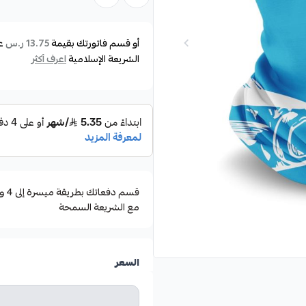
وتتميز بتصميمات متنوعة تناسب ا
القوارب، والغوص.
أو قسم فاتورتك بقيمة
ع
13.75 ر.س
الشريعة الإسلامية
اعرف أكثر
حماية جيدة للجلد وتعمل على منع ا
للشمس لفترات طويلة.
سهولة التنفس مع ميزة الجفاف ا
مع الشريعة السمحة
السعر