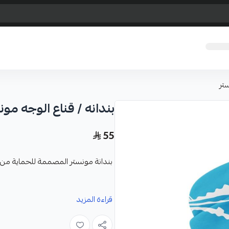
ستر
بندانه / قناع الوجه مون
55
بندانة مونستر المصممة للحماية م
المميزات :
قراءة المزيد
تأتي بطبقات تحجب الأشعة فوق ال
حماية فعالة من أشعة الشمس الضار