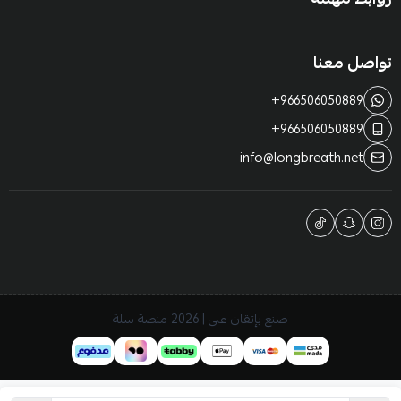
تواصل معنا
+966506050889
+966506050889
info@longbreath.net
صنع بإتقان على | 2026
منصة سلة