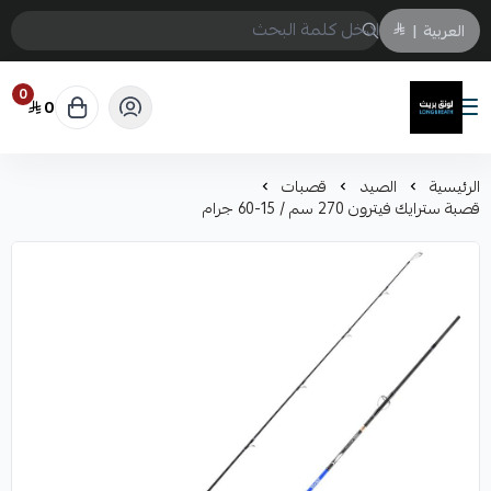
العربية
|
0
0
لونق بريث
الرئيسية
الصيد
قصبات
قصبة سترايك فيترون 270 سم / 15-60 جرام