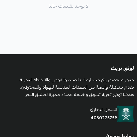
الاكشن : ميديم فاست
لا توجد تقييمات حاليا
الخيط : PE: 1.0-3.0
عدد القطع : 2
وزن القصبة (237g) Rod Weigh
لونق بريث
متجر متخصص في مستلزمات الصيد والغوص والأنشطة البحرية.
نقدم تشكيلة واسعة من المعدات المناسبة للهواة والمحترفين.
هدفنا توفير تجربة تسوق وخدمة عملاء مميزة لعشاق البحر
السجل التجاري
4030275759
روابط مهمة