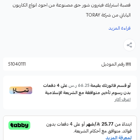
قصبة استرايك فيترون شور جق مصنوعة من اجود انواع الكاربون
الياباني من شركة TORAY
الميزات:
قراءة المزيد
تصميم قطعتين: يسهل حملها وتخزينها، مما يجعلها
مثالية للصيادين الذين يتنقلون باستمرار.
لون أسود أنيق: مع لمسات زرقاء على المقبض، يمنحها
رقم الموديل
51040111
مظهرًا عصريًا وجذابًا.
حلقات توجيه عالية الجودة: موزعة بشكل متساوٍ على
طول الصنارة، تضمن انسيابية الخيط ورميات دقيقة.
أو قسم فاتورتك بقيمة
على
4
دفعات
66.25 ر.س
بدون رسوم تأخير، متوافقة مع الشريعة الإسلامية
حلقات حلقات القصبة دبل تعني أن قاعدة الحلقة تتكون
اعرف أكثر
من دعامتين متصلتين بالقصبة بدلًا من دعامة واحدة.
هذا التصميم يوفر قوة وثباتًا أكبر للحلقة، خاصة عند
تعرضها لضغوط عالية أثناء الرمي وسحب الأسماك الكبيرة
مقبض مريح: يوفر قبضة قوية وثابتة، مما يقلل من التعب