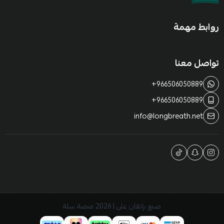
روابط مهمة
تواصل معنا
+966506050889
+966506050889
info@longbreath.net
صنع بإتقان على | 2026
منصة سلة