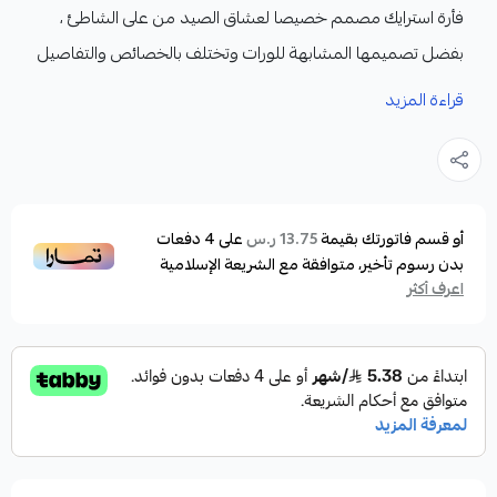
فأرة استرايك مصمم خصيصا لعشاق الصيد من على الشاطئ ،
بفضل تصميمها المشابهة للورات وتختلف بالخصائص والتفاصيل
لتصبح الأمثل من جميع الإمكانيات.
قراءة المزيد
المميزات:
فأرة استرايك متوفرة باللون التايجر الذي يجذب الأسماك
المهاجمة من مسافة بعيدة بسبب ألوانها المبهرة
وانعكاسات الضوء واللمعان
أو قسم فاتورتك بقيمة
على
4
دفعات
13.75 ر.س
بدون رسوم تأخير، متوافقة مع الشريعة الإسلامية
يستهدف جميع أنواع الأسماك في الكسارات والأسماك
اعرف أكثر
المهاجمة على السطح أو حتى في السحب المجرور لصيد
مجموعة من الأسماك لا حصر لها وأهمها في الكسارات
كالهامور والناجل والطرادي والشعفن والمسطحات المائية
كالباركودا والبياض وأبو شراع والتونة والصيد من السقالات
كذلك.