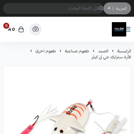
العربية
|
0
0
لونق بريث
الرئيسية
الصيد
طعوم صناعية
طعوم اخرى
فأرة سترايك جي تي كيلر