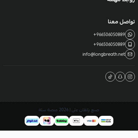
تواصل معنا
+966506050889
+966506050889
info@longbreath.net
صنع بإتقان على | 2026
منصة سلة