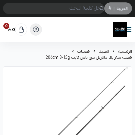
العربية
|
0
0
لونق بريث
الرئيسية
الصيد
قصبات
قصبة سترايك ماكريل سي باس لايت 206cm 3-15g