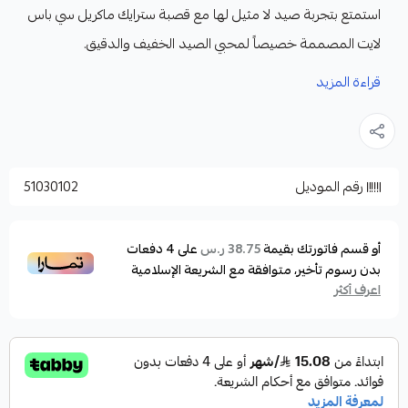
استمتع بتجربة صيد لا مثيل لها مع قصبة سترايك ماكريل سي باس
لايت المصممة خصيصاً لمحبي الصيد الخفيف والدقيق.
قصبة تجمع بين الخفة الفائقة، الحساسية العالية، والتوازن المثالي،
قراءة المزيد
مما يجعلها الخيار الأمثل لصيد الأسماك الصغيرة والمتوسطة بكل
احترافية ومتعة.
المواصفات:
رقم الموديل
51030102
الموديل : ماكريل
الطول : 2.06 سم
وزن اللور : 3-15 جرام
أو قسم فاتورتك بقيمة
على
4
دفعات
38.75 ر.س
بدون رسوم تأخير، متوافقة مع الشريعة الإسلامية
النوع : سبيننق
اعرف أكثر
الاكشن : فاست
الخيط : PE: 0.6-0.8
عدد القطع : 2
وزن القصبة (114g) Rod Weigh