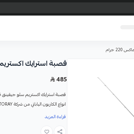
2 جرام
قصبة استرايك اكستريم سلو
485
قصبة استرايك اكستريم سلو جيقينق
انواع الكاربون الياباني من شركة TORAY
المواصفات :-
قراءة المزيد
الموديل : اكستريم
الطول : 191 سم