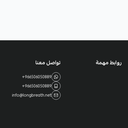
روابط مهمة
تواصل معنا
+966506050889
+966506050889
info@longbreath.net