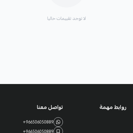
لا توجد تقييمات حاليا
روابط مهمة
تواصل معنا
+966506050889
+966506050889