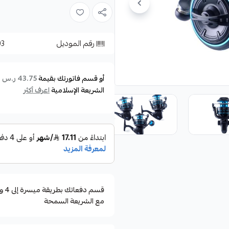
الماكينة تأتي بثلاثة احجام مختلف
الماكينة تأتي بأوزان مناسبه مع ا
رقم الموديل
03
الموصفات :
size 6000
أو قسم فاتورتك بقيمة
ع
43.75 ر.س
gear ratio 4.9.1
الشريعة الإسلامية
اعرف أكثر
max drag
12KG
weigt 435g
ball bearings 5+1BB
مع الشريعة السمحة