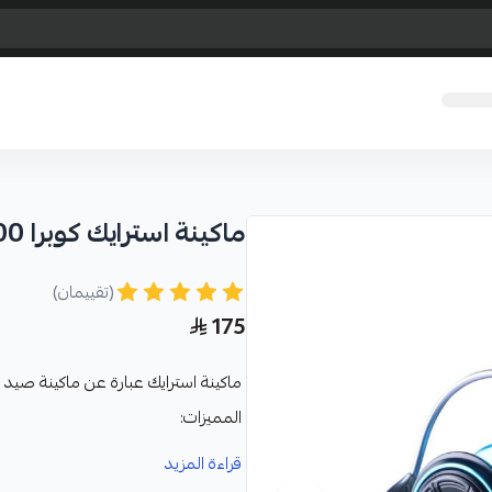
ماكينة استرايك كوبرا 6000
(تقييمان)
175
ماكينة استرايك عبارة عن ماكينة صيد ش
المميزات:
امكانية استبدال المقبض من اليمين 
قراءة المزيد
تأتي الماكينة باللون الاسود والازرق 