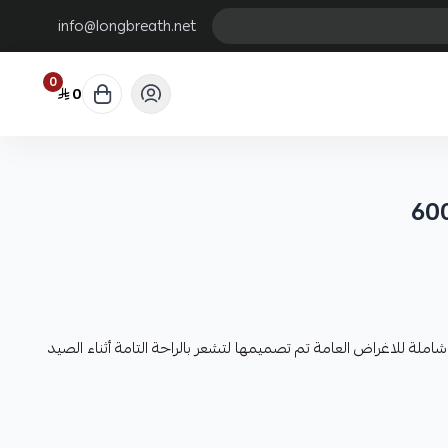
info@longbreath.net
0
0
املة للاغراض العامة تم تصميمها لتشعر بالراحة التامة أثناء الصيد
الي اليسار او من اليسار الي اليمبن
المميز