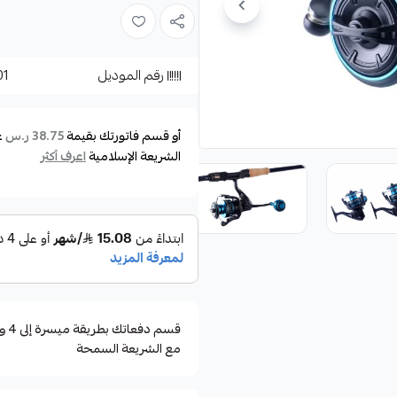
الماكينة تأتي بثلاثة احجام مخت
الماكينة تأتي بأوزان مناسبه مع 
رقم الموديل
01
الموصفات :
size 4000
أو قسم فاتورتك بقيمة
ع
38.75 ر.س
gear ratio 5.4.1
الشريعة الإسلامية
اعرف أكثر
max drag
10KG
weigt 300g
ball bearings 6+1BB
مع الشريعة السمحة