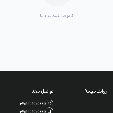
لا توجد تقييمات حاليا
روابط مهمة
تواصل معنا
+966506050889
+966506050889