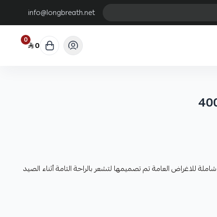
info@longbreath.net
0
0
املة للاغراض العامة تم تصميمها لتشعر بالراحة التامة أثناء الصيد
 الي اليسار او من اليسار الي اليمبن
ق المميز