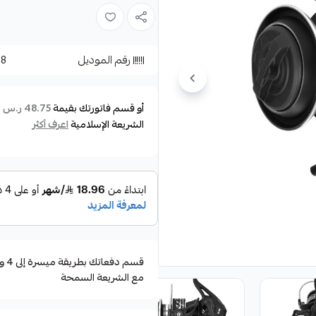
امكانية استبدال المقبض من اليمين 
تأتي الماكينة باللون الاسود
رقم الموديل
08
المواصفات :
SIZE 8000
أو قسم فاتورتك بقيمة
ع
48.75 ر.س
GEAR RATIO 4.1.1
الشريعة الإسلامية
اعرف أكثر
MAX DRAG 7.5KG
WEIGHT 600G
BALL BEARINGS 4+1BB
مع الشريعة السمحة