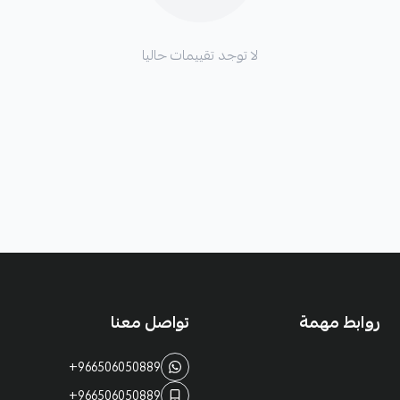
لا توجد تقييمات حاليا
روابط مهمة
تواصل معنا
+966506050889
+966506050889