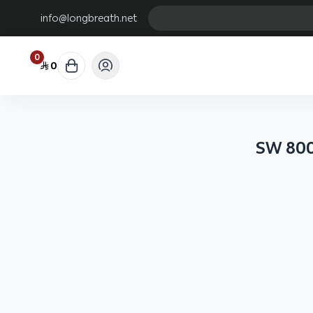
info@longbreath.net
0
0
يد شاملة للاغراض العامة تم تصميمها لتشعر بالراحة التامة