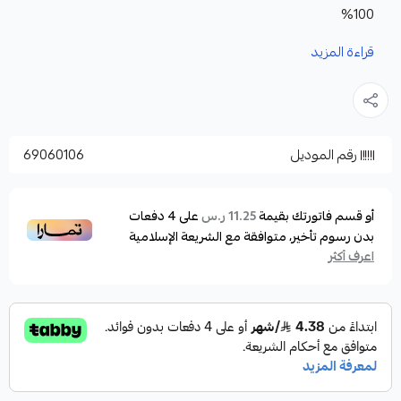
100%
قراءة المزيد
المميزات:
تناسب جميع ممارسين الانشطة البحرية والالعاب المائية
تناسب جميع اجهزة الجوال الذكية
رقم الموديل
69060106
مصنوعة من مادة متينة وضد التأكل
مساحتها كبيرة لكى تحمل الكثير من الاشياء الشخصية
حماية للهاتف والاشياء الشخصية من التعرض للغبار
أو قسم فاتورتك بقيمة
على
4
دفعات
11.25 ر.س
بدون رسوم تأخير، متوافقة مع الشريعة الإسلامية
والاتربة
اعرف أكثر
مزودة بسحاب قوى ومتين للغلق والفتح امن تماما ولا
يسمح بتسريب المياة
سهل الاستخدام فى التحكم الكامل فى الهاتف فى لمس
الشاشة بكل سهولة