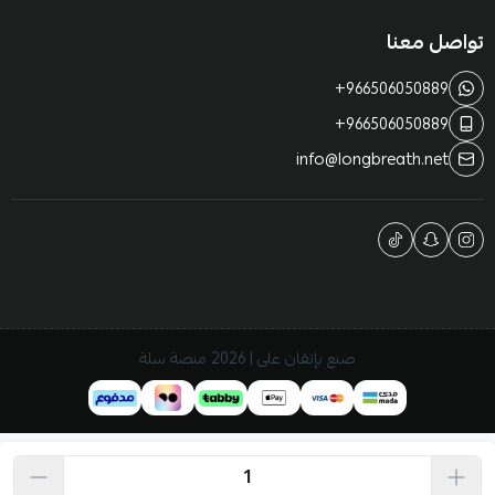
تواصل معنا
+966506050889
+966506050889
info@longbreath.net
صنع بإتقان على | 2026
منصة سلة