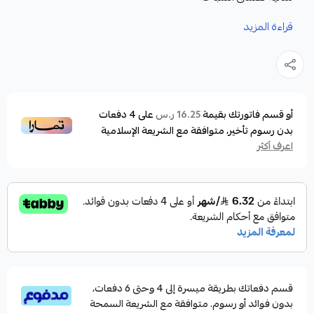
قراءة المزيد
المميزات :
. تتميز النظارة بعدسات شفافة تمنح رؤية واضحة تحت
الماء،
إطار سيليكون مرن يناسب مختلف أحجام الوجوه، مما
أو قسم فاتورتك بقيمة
على
4
دفعات
16.25 ر.س
بدون رسوم تأخير، متوافقة مع الشريعة الإسلامية
يوفر راحة وثباتًا دون تسرب الماء.
اعرف أكثر
يأتي أنبوب التنفس بتصميم مريح وصغير الحجم يناسب
الأطفال،
قطعة فموية ناعمة لتسهيل التنفس براحة أثناء السباحة
والاستكشاف.
هذا الكومبو يوفر للأطفال تجربة غوص آمنة وممتعة في
كل مرة، مما يجعلها الرفيق المثالي للمغامرات المائية.
قسم دفعاتك بطريقة ميسرة إلى 4 وحتى 6 دفعات،
بدون فوائد أو رسوم. متوافقة مع الشريعة السمحة