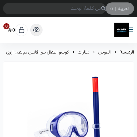
العربية
|
0
0
لونق بريث
الرئيسية
الغوص
نظارات
كومبو اطفال سى فانس دولفين ازرق