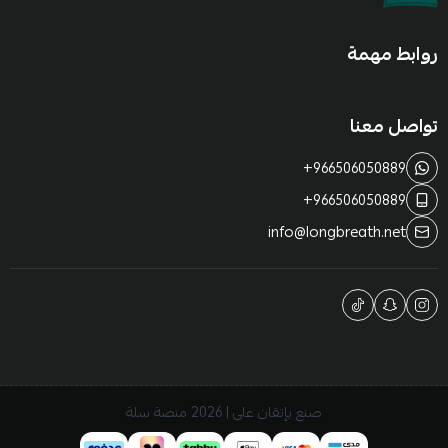
روابط مهمة
تواصل معنا
+966506050889
+966506050889
info@longbreath.net
صنع بإتقان على | 2026
منصة سلة