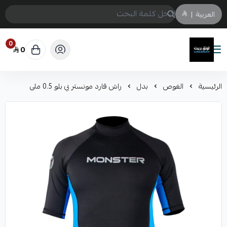
العربية
|
0
0
لونق بريث
الرئيسية
الغوص
بدل
راش قارد مونستر بي بلو 0.5 ملى