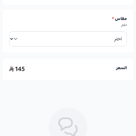
مقاس
*
اختر
145
السعر