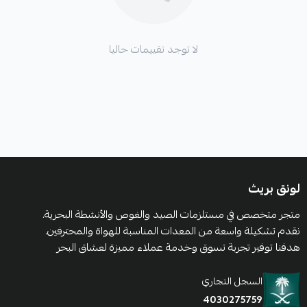
لا توجد تقييمات حاليا
لونق بريث
متجر متخصص في مستلزمات الصيد والغوص والأنشطة البحرية.
نقدم تشكيلة واسعة من المعدات المناسبة للهواة والمحترفين.
هدفنا توفير تجربة تسوق وخدمة عملاء مميزة لعشاق البحر
السجل التجاري
4030275759