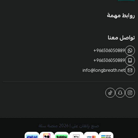
روابط مهمة
تواصل معنا
+966506050889
+966506050889
info@longbreath.net
صنع بإتقان على | 2026
منصة سلة