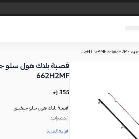
LIGHT G
662H2MF
355
قصبة بلاك هول سلو جيقينق
المميزات:
القايدات او الحلقات فوجي ياباني
قراءة المزيد
تشكل انحناء سلس من الطرف مما