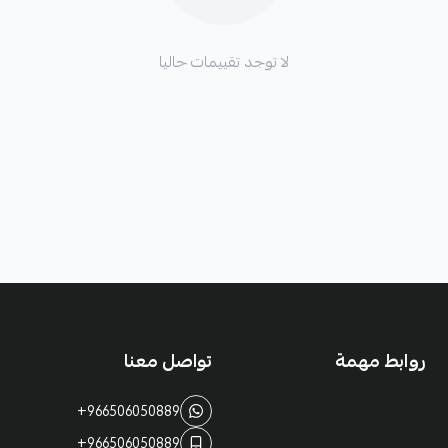
لا توجد تقييمات حاليا
روابط مهمة
تواصل معنا
+966506050889
+966506050889