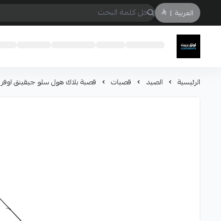
العربية
|
لونق بريث
الرئيسية
الصيد
قصبات
قصبة بلاك هول سلو جيقينق اوفر هيد AME B-662H2MF