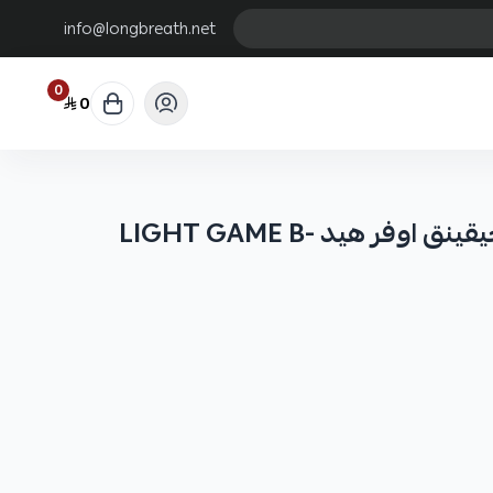
info@longbreath.net
0
0
قصبة بلاك هول سلو جيقينق اوفر هيد LIGHT GAME B-
 يسمح للصيادين بالتحكم في الطعم