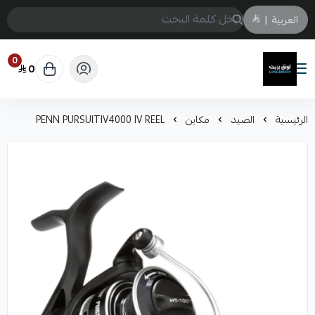
العربية
|
0
0
لونق بريث
الرئيسية
الصيد
مكاين
PENN PURSUITIV4000 IV REEL