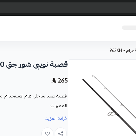
قصبة نويبى شور جق 290 سم / 90جرام - 962XH
265
قصبة صيد ساحلي عام الاستخدام، مثال
المميزات:
القصبة خفيفة الوزن وقوية للغاية
قراءة المزيد
تشكل انحناء سلس من الطرف مما
طرف القصبة عالي المرونة الطعم