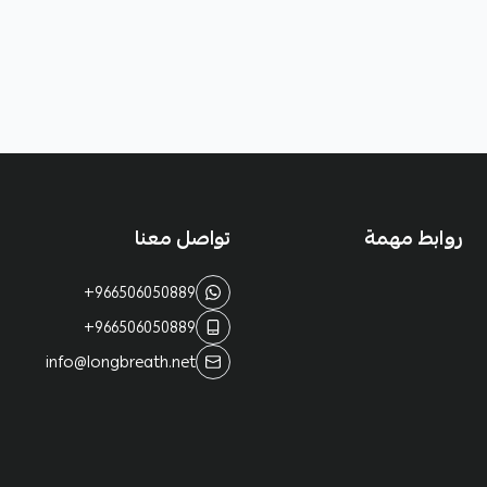
روابط مهمة
تواصل معنا
+966506050889
+966506050889
info@longbreath.net