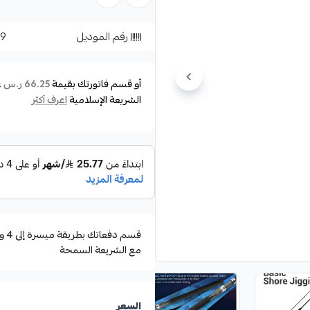
القصبه مكونة عن قطعتين
رقم الموديل
69
الموصفات:
الموديل : 962XH
أو قسم فاتورتك بقيمة
ع
66.25 ر.س
الطول : 290سم
الشريعة الإسلامية
اعرف أكثر
وزن اللور ماكس 90 جرام
الخيط : P.E2.0-4.0
عدد القطع : 2
مع الشريعة السمحة
السعر