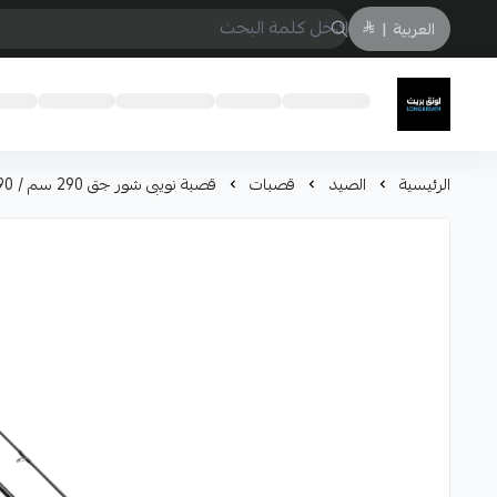
العربية
|
لونق بريث
الرئيسية
الصيد
قصبات
قصبة نويبى شور جق 290 سم / 90جرام - 962XH