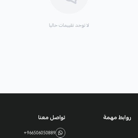
لا توجد تقييمات حاليا
روابط مهمة
تواصل معنا
+966506050889