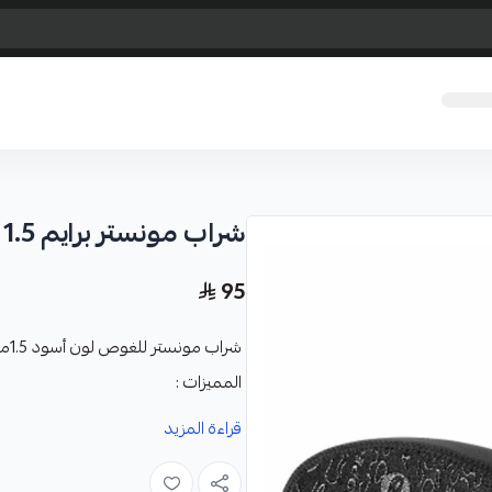
شراب مونستر برايم 1.5 ملى
95
شراب مونستر للغوص لون أسود 1.5ملم
المميزات :
مصنوع من أجود النواع النيوبرين 
قراءة المزيد
مبطن من الداخل من الجرسي المق
سماكة 1.5 ملم مناسبة لطلبات عملائنا