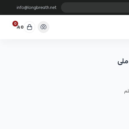
info@longbreath.net
0
0
الكوري
اوم لملوحة البحر