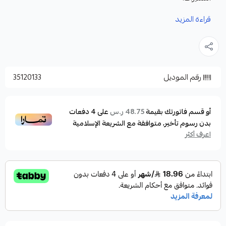
تصميم مريح يناسب الوجه بشكل جيد ويمنع تسرب
قراءة المزيد
الماء.
عدسة واحدة لتعطي رؤية بصريه اكثر وضوحاً
مصنوعة من السيليكون المريح على الوجه
رقم الموديل
35120133
من أفضل التصاميم المناسبة على أغلب الوجوه
تناسب اشكال الوجه المختلفة
شريط قابل للتعديل يسمح بتثبيت القناع بإحكام لتوفير
أو قسم فاتورتك بقيمة
على
4
دفعات
48.75 ر.س
بدون رسوم تأخير، متوافقة مع الشريعة الإسلامية
راحة أثناء الاستخدام.
اعرف أكثر
صناعة تايوانية