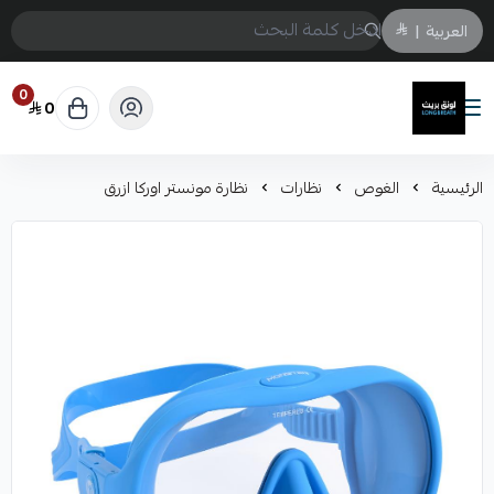
العربية
|
0
0
لونق بريث
الرئيسية
الغوص
نظارات
نظارة مونستر اوركا ازرق