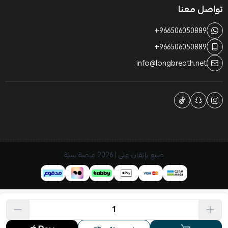
تواصل معنا
+966506050889
+966506050889
info@longbreath.net
صنع بإتقان على | 2026
منصة سلة