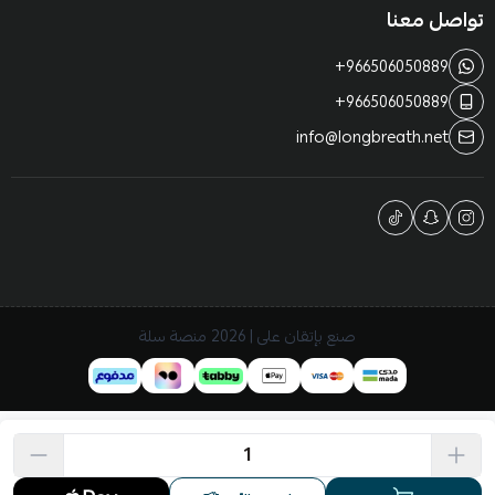
تواصل معنا
+966506050889
+966506050889
info@longbreath.net
صنع بإتقان على | 2026
منصة سلة