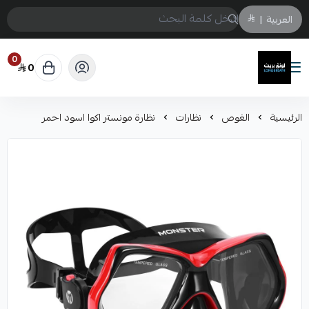
العربية
|
0
0
لونق بريث
الرئيسية
الغوص
نظارات
نظارة مونستر اكوا اسود احمر