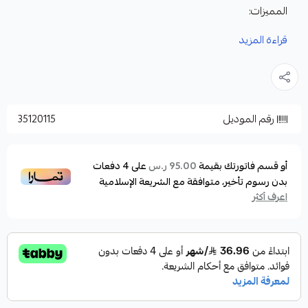
المميزات:
مصنوعة من مادة PVC الالمانية المعروفة بجودتها العالية
قراءة المزيد
مدمجة بأربع مسكات كبيرة ومريحة لليد في جوانب
العوامة
سهلة الحمل والتخزين
رقم الموديل
35120115
العوامة تأتي مع الستك الداخلي لنفخ العوامة
أماكن تصريف الماء الزائد
مسكة كبيرة وقوية من الاستانلس ستيل أسفل العوامة
أو قسم فاتورتك بقيمة
على
4
دفعات
95.00 ر.س
بدون رسوم تأخير، متوافقة مع الشريعة الإسلامية
جيب كبير بالمنتصف لوضع الادوات وحبل التدريب
اعرف أكثر