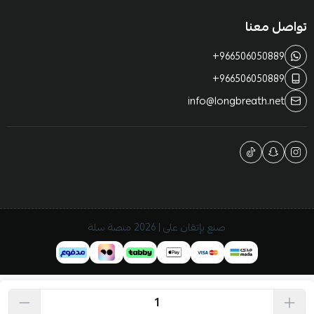
تواصل معنا
+966506050889
+966506050889
info@longbreath.net
صنع بإتقان على | 2026
منصة سلة