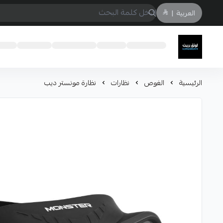
العربية
|
لونق بريث
الرئيسية
الغوص
نظارات
نظارة مونستر ديب