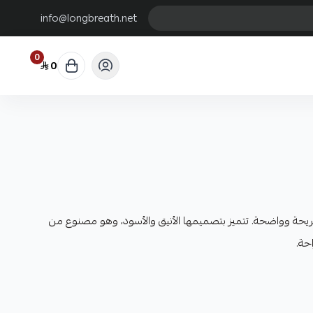
info@longbreath.net
0
0
حة وواضحة. تتميز بتصميمها الأنيق والأسود، وهو مصنوع من
حة.
ية توفر رؤية واضحة تحت الماء.