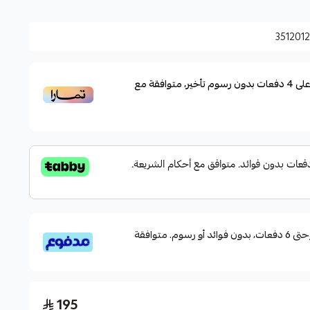
 جميع أحجام الرأس.
351201
جه.
ياه الضحلة والعميقة.
لى
4
دفعات بدون رسوم تأخير، متوافقة مع
snorke و freediving.
قسم دفعاتك بطريقة ميسرة إلى 4 وحتى 6 دفعات، بدون فوائد أو رسوم. متوافقة
195