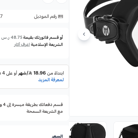
الحزام حزام قابل للتعديل ليناسب
رقم الموديل
27
تصميم مريح يقلل الضغط على الو
يمكن استخدامه في السباحة في الم
أو قسم فاتورتك بقيمة
ع
48.75 ر.س
مناسب للعديد من الأنشطة المائية الأخرى مثل ling
الشريعة الإسلامية
اعرف أكثر
مع الشريعة السمحة
السعر