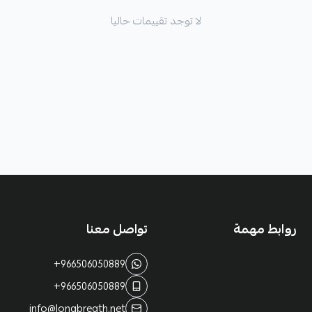
لا توجد تقييمات حاليا
روابط مهمة
تواصل معنا
+966506050889
+966506050889
info@longbreath.net