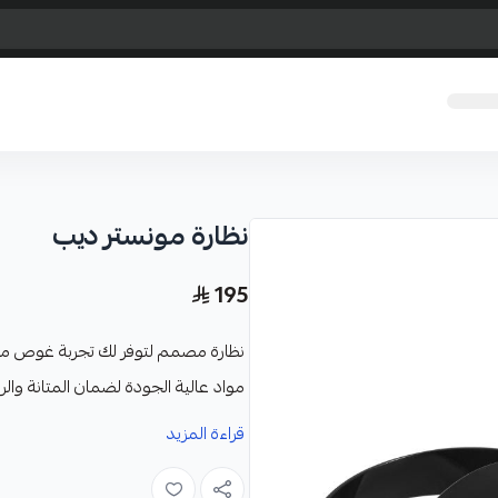
نظارة مونستر ديب
195
نظارة مصمم لتوفر لك تجربة غوص مري
مواد عالية الجودة لضمان المتانة والرا
المميزات:
قراءة المزيد
مصنوعة من السيليكون 100% المريح على الوجه
العدسات مزود بعدسات واسعة الرؤ