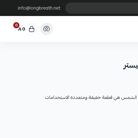
info@longbreath.net
0
0
يستر
ن الشمس هي قطعة خفيفة ومتعددة الاستخدامات
بنفسجية
ة. تُرتدى حول الرقبة وتغطي جوانب الوجه وأحياناً الرأس كله