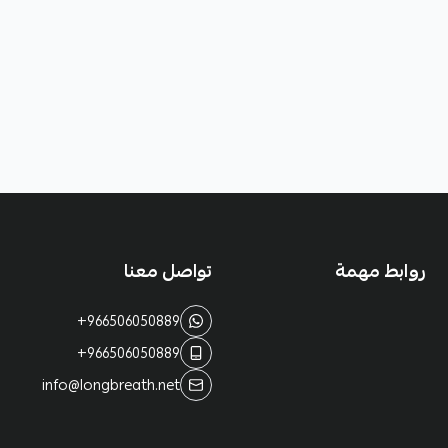
روابط مهمة
تواصل معنا
+966506050889
+966506050889
info@longbreath.net