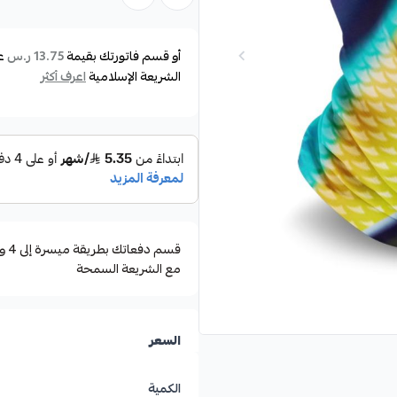
وتتميز بتصميمات متنوعة تناسب ا
القوارب، والغوص.
أو قسم فاتورتك بقيمة
ع
13.75 ر.س
الشريعة الإسلامية
اعرف أكثر
حماية جيدة للجلد وتعمل على منع ا
للشمس لفترات طويلة.
سهولة التنفس مع ميزة الجفاف ا
مع الشريعة السمحة
السعر
الكمية