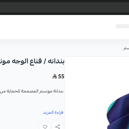
ستر
بندانه / قناع الوجه مون
55
بندانة مونستر المصممة للحماية م
المميزات :
قراءة المزيد
تأتي بطبقات تحجب الأشعة فوق ال
حماية فعالة من أشعة الشمس الضار