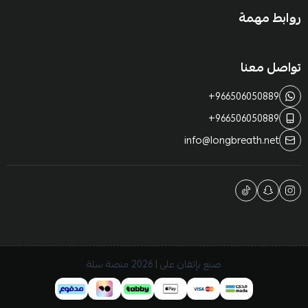
روابط مهمة
تواصل معنا
+966506050889
+966506050889
info@longbreath.net
صنع بإتقان على | 2026
منصة سلة