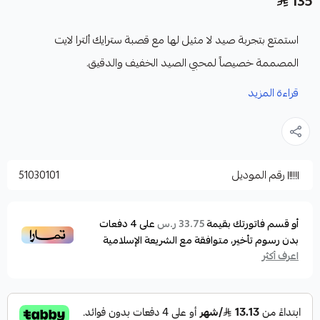
135
استمتع بتجربة صيد لا مثيل لها مع قصبة سترايك ألترا لايت
المصممة خصيصاً لمحبي الصيد الخفيف والدقيق.
قصبة تجمع بين الخفة الفائقة، الحساسية العالية، والتوازن المثالي،
قراءة المزيد
مما يجعلها الخيار الأمثل لصيد الأسماك الصغيرة والمتوسطة بكل
احترافية ومتعة.
المواصفات:
رقم الموديل
51030101
الموديل : ماكريل
الطول : 191 سم
وزن اللور : ماكس 9 جرام
أو قسم فاتورتك بقيمة
على
4
دفعات
33.75 ر.س
بدون رسوم تأخير، متوافقة مع الشريعة الإسلامية
النوع : سبيننق
اعرف أكثر
الاكشن : فاست
الخيط : 4-8 LB
عدد القطع : 2