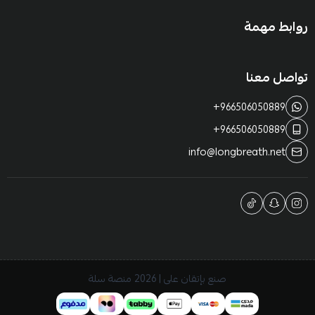
روابط مهمة
تواصل معنا
+966506050889
+966506050889
info@longbreath.net
صنع بإتقان على | 2026
منصة سلة