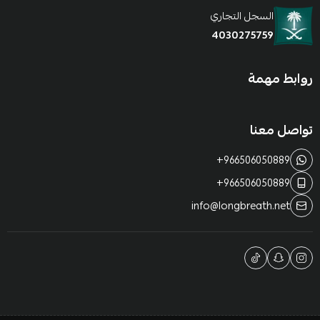
السجل التجاري
4030275759
روابط مهمة
تواصل معنا
+966506050889
+966506050889
info@longbreath.net