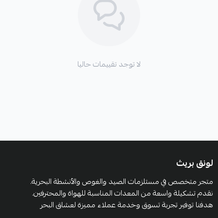
تصميم عصري وعملي:
تجمع بين الأداء العالي والمظهر الأنيق، مما يجعلها خيارًا
عمليًا للارتداء اليومي أو أثناء ممارسة الهوايات الخارجية
لا توجد تقييمات حاليا
لونق بريث
متجر متخصص في مستلزمات الصيد والغوص والأنشطة البحرية.
نقدم تشكيلة واسعة من المعدات المناسبة للهواة والمحترفين.
هدفنا توفير تجربة تسوق وخدمة عملاء مميزة لعشاق البحر