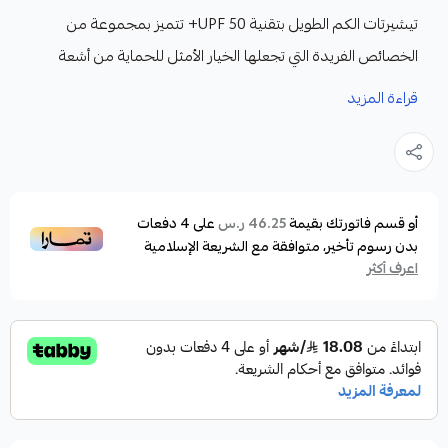
تيشيرتات الكم الطويل بتقنية UPF 50+ تتميز بمجموعة من
الخصائص الفريدة التي تجعلها الخيار الأمثل للحماية من أشعة
الشمس أثناء الأنشطة الخارجية.
قراءة المزيد
المميزات :
حماية فعّالة من الأشعة فوق البنفسجية:
توفر تقنية UPF 50+ حماية عالية ضد الأشعة فوق البنفسجية
(UVA وUVB)، حيث تمنع ما يزيد عن 98% من الأشعة الضارة، مما
أو قسم فاتورتك بقيمة
على
4
دفعات
46.25 ر.س
بدون رسوم تأخير، متوافقة مع الشريعة الإسلامية
يساهم في حماية البشرة من الحروق الشمسية والمشكلات
اعرف أكثر
الجلدية المرتبطة بالتعرض الطويل لأشعة الشمس.
تصميم بأكمام طويلة لتغطية أكبر:
يمنح التصميم بأكمام طويلة تغطية شاملة للذراعين، مما يوفر
حماية إضافية للبشرة دون الحاجة المتكررة لاستخدام واقي
الشمس.
خامات خفيفة ومريحة: