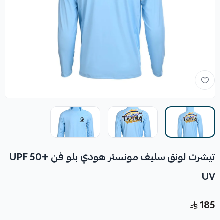
تيشرت لونق سليف مونستر هودي بلو فن UPF 50+
UV
185