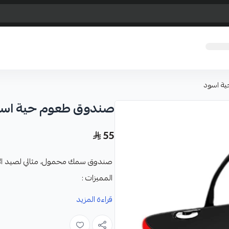
ة اسود
صندوق طعوم حية اسو
55
صندوق سمك محمول، مثالي لصيد ال
المميزات :
مصنوع من مادة قوية و مقاومة ل
قراءة المزيد
حجمه مناسب لحمل كمية جيدة م
مزود بأحزمة قوية لسهولة الحمل