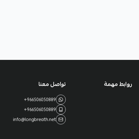
روابط مهمة
تواصل معنا
+966506050889
+966506050889
info@longbreath.net