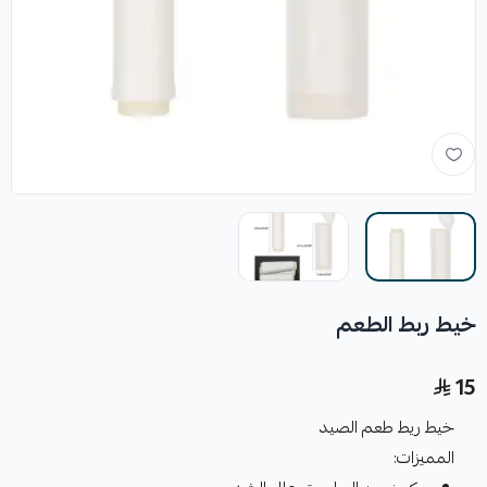
خيط ربط الطعم
15
خيط ريط طعم الصيد
المميزات: