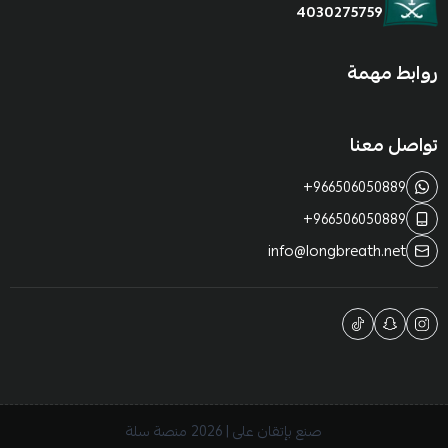
4030275759
روابط مهمة
تواصل معنا
+966506050889
+966506050889
info@longbreath.net
صنع بإتقان على | 2026
منصة سلة