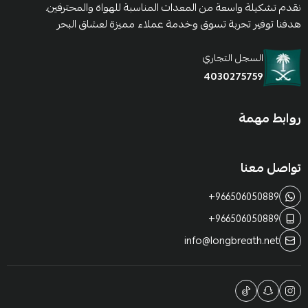
نقدم تشكيلة واسعة من المعدات المناسبة للهواة والمحترفين.
هدفنا توفير تجربة تسوق وخدمة عملاء مميزة لعشاق البحر
السجل التجاري
4030275759
روابط مهمة
تواصل معنا
+966506050889
+966506050889
info@longbreath.net