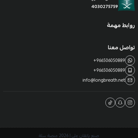
4030275759
روابط مهمة
تواصل معنا
+966506050889
+966506050889
info@longbreath.net
صنع بإتقان على | 2026
منصة سلة