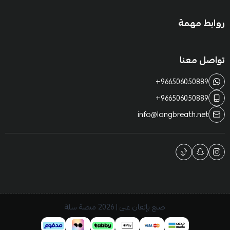
روابط مهمة
تواصل معنا
+966506050889
+966506050889
info@longbreath.net
صنع بإتقان على | 2026
منصة سلة