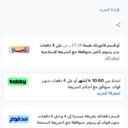
المميزات:
قراءة المزيد
تأتي بتصميم أنيق ومتين باللون الأسود، مع قبضة مقاومة
للانزلاق لتمنحك تحكمًا مثاليًا عند التعامل مع الأسماك
والمعدات
مصنوع من خيوط الداينما
أو قسم فاتورتك بقيمة
على
4
دفعات
27.25 ر.س
بدون رسوم تأخير، متوافقة مع الشريعة الإسلامية
مقاوم للقطع بشكل كبير جدا
اعرف أكثر
مخصص للصيد ومريح في اللبس
انطلق بثقة واجعل هذه القفازات جزءًا من معدات الصيد
الخاصة بك.
قسم دفعاتك بطريقة ميسرة إلى 4 وحتى 6 دفعات،
بدون فوائد أو رسوم. متوافقة مع الشريعة السمحة