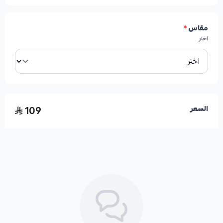
مقاس
*
اختر
109
السعر