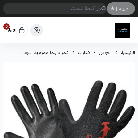
العربية
|
0
0
لونق بريث
الرئيسية
الغوص
قفازات
قفاز داينما همرهيد اسود