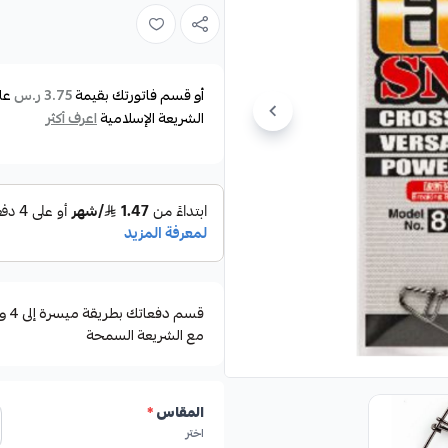
وفك وتركيب الخيط في حالة الصيد 
يتميز السناب بأنه مصنوع من معا
يتميز بالقوة الكافية لأنه من النوع
أو قسم فاتورتك بقيمة
عل
3.75 ر.س
الشريعة الإسلامية
اعرف أكثر
يتوفر بأحجام متنوعة ليناسب مخت
مثالية للصيادين الذين يبحثون عن
مع الشريعة السمحة
المقاس
*
اختر