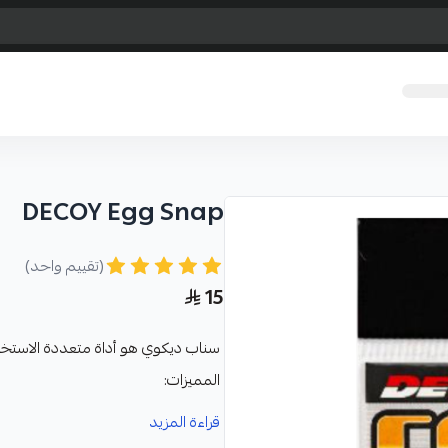
DECOY Egg Snap
(تقييم واحد)
15
سناب ديكوي هو أداة متعددة الاستخد
المميزات:
مصمم بشكل دائري منحني يجعل 
قراءة المزيد
يسهل عليك السناب فك وتركيب الط