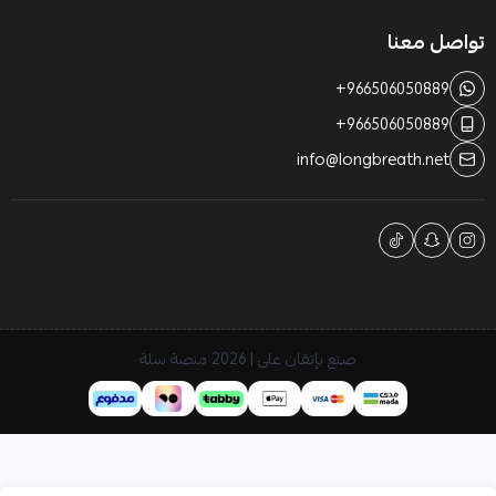
تواصل معنا
+966506050889
+966506050889
info@longbreath.net
صنع بإتقان على | 2026
منصة سلة