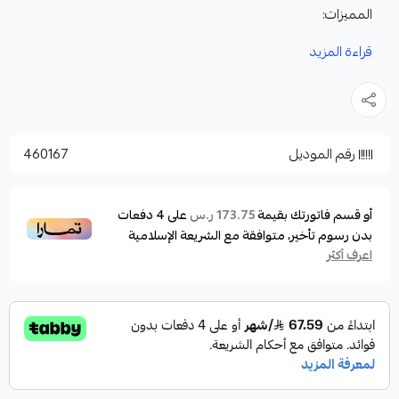
المميزات:
القايدات او الحلقات فوجي ياباني
قراءة المزيد
تشكل انحناء سلس من الطرف مما يسمح للصيادين
بالتحكم في الطعم
طرف القصبة عالي المرونة الطعم الصناعي يحصل على
رقم الموديل
460167
ضربات جيدة
القصبه مكونة عن قطعتين
الموصفات:
أو قسم فاتورتك بقيمة
على
4
دفعات
173.75 ر.س
بدون رسوم تأخير، متوافقة مع الشريعة الإسلامية
الموديل : S-542MH
اعرف أكثر
الطول : 162سم
وزن اللور : 150- 300 جرام / ماكس 350جرام
الاكشن : فاست جيقينق
الخيط : P.E4.0-6.0
عدد القطع : 2