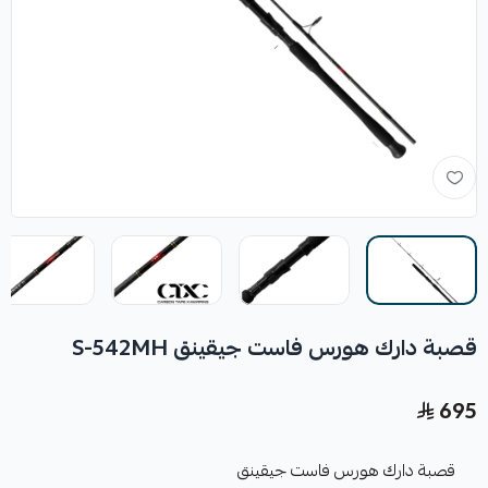
قصبة دارك هورس فاست جيقينق S-542MH
695
قصبة دارك هورس فاست جيقينق