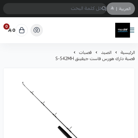
العربية
|
0
0
لونق بريث
الرئيسية
الصيد
قصبات
قصبة دارك هورس فاست جيقينق S-542MH