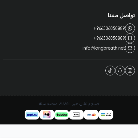
تواصل معنا
+966506050889
+966506050889
info@longbreath.net
صنع بإتقان على | 2026
منصة سلة