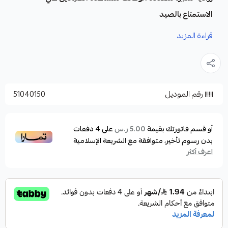
الاستمتاع بالصيد
المميزات:
قراءة المزيد
مصنوعة من الاستانلس ستيل القوي
مقبض بلاستيكي قوي مضاد للانزلاق
سهل الاستخدام بيد واحدة
رقم الموديل
51040150
مقبض الزرادية من الجانبين بيه وظايف اخري متعددة
للاستخدمات المختلفة
يوجد به قفل للمساعدة في التحكم في قفل وفتح
أو قسم فاتورتك بقيمة
على
4
دفعات
5.00 ر.س
بدون رسوم تأخير، متوافقة مع الشريعة الإسلامية
الزرادية
اعرف أكثر
تأتي بطول 160mm