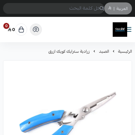
العربية
|
0
0
لونق بريث
الرئيسية
الصيد
زرادية سترايك كويك ازرق