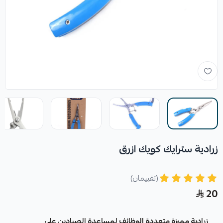
زرادية سترايك كويك ازرق
(تقييمان)
20
زرادية مميزة متعددة الوظائف لمساعدة الصيادين علي