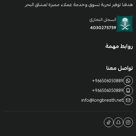
هدفنا توفير تجربة تسوق وخدمة عملاء مميزة لعشاق البحر
السجل التجاري
4030275759
روابط مهمة
تواصل معنا
+966506050889
+966506050889
info@longbreath.net