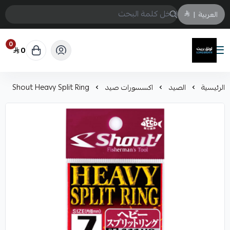
العربية
|
0
0
لونق بريث
الرئيسية
الصيد
اكسسورات صيد
Shout Heavy Split Ring