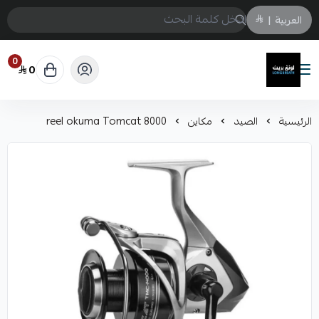
العربية
|
0
0
لونق بريث
الرئيسية
الصيد
مكاين
reel okuma Tomcat 8000