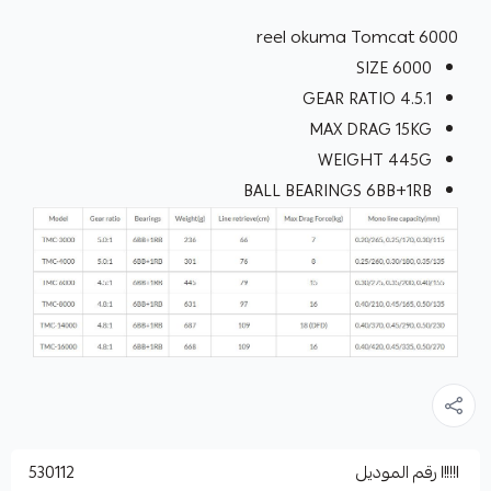
reel okuma Tomcat 6000
SIZE 6000
GEAR RATIO 4.5.1
MAX DRAG 15KG
WEIGHT 445G
BALL BEARINGS 6BB+1RB
رقم الموديل
530112