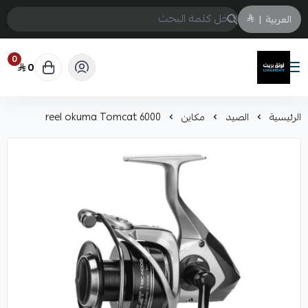
العربية
|
0
0
لونق بريث
الرئيسية
الصيد
مكاين
reel okuma Tomcat 6000