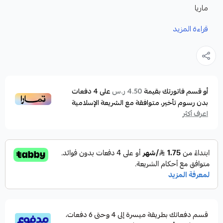
ماريا
قراءة المزيد
المميزات :
مصنوعة من الفولاذ عالي الجودة، مما يضمن متانتها
وقدرتها على تحمل الضغط الشديد الناتج عن سحب
الأسماك الكبيرة.
أو قسم فاتورتك بقيمة
على
4
دفعات
4.50 ر.س
بدون رسوم تأخير، متوافقة مع الشريعة الإسلامية
تتميز بطلاء خاص يجعلها مقاومة للصدأ والتآكل، مما
اعرف أكثر
يطيل من عمرها الافتراضي ويحافظ على أدائها الممتاز على
المدى الطويل.
تتوفر بأحجام مختلفة لتناسب احتياجات الصيادين
المتنوعة، مما يتيح لك اختيار الحجم المناسب لطعمك
وخيطك.
تتميز بتصميم بسيط وسهل الاستخدام، مما يجعل عملية
قسم دفعاتك بطريقة ميسرة إلى 4 وحتى 6 دفعات،
ربطها بمختلف مكونات الطعم أمرًا سهلًا وسريعًا.