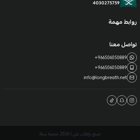
4030275759
روابط مهمة
تواصل معنا
+966506050889
+966506050889
info@longbreath.net
صنع بإتقان على | 2026
منصة سلة