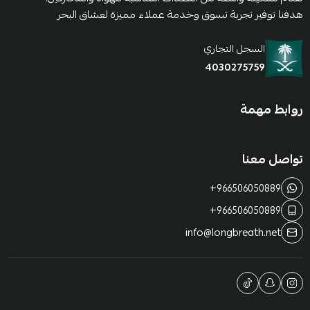
هدفنا توفير تجربة تسوق وخدمة عملاء مميزة لعشاق البحر
السجل التجاري
4030275759
روابط مهمة
تواصل معنا
+966506050889
+966506050889
info@longbreath.net