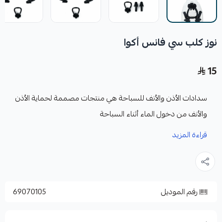
نوز كلب سي فانس أكوا
15
سدادات الأذن والأنف للسباحة هي منتجات مصممة لحماية الأذن
والأنف من دخول الماء أثناء السباحة
قراءة المزيد
المميزات:
تساعد على منع الالتهابات
سدادات الأذن تكون مصنوعة من السيليكون المطاط
رقم الموديل
69070105
اللين وتأتي بتصميم مرن لتتناسب مع حجم الأذن،
توفر عزلًا محكمًا ضد تسرب الماء.