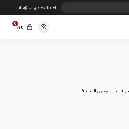
info@longbreath.net
0
0
بحرية مثل الغوص والسباحة
جيد ويمنع تسرب الماء.
كثر وضوحاً
ى الوجه