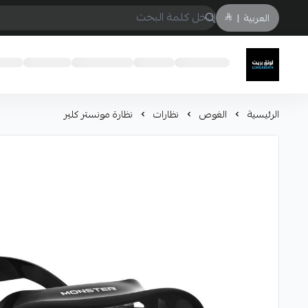
العربية
|
لونق بريث
الرئيسية
الغوص
نظارات
نظارة مونستر كلير