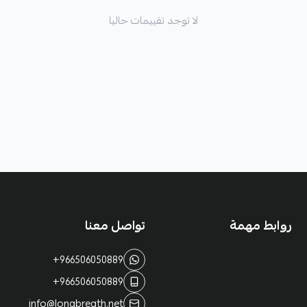
لا توجد تقييمات حاليا
روابط مهمة
تواصل معنا
+966506050889
+966506050889
info@longbreath.net