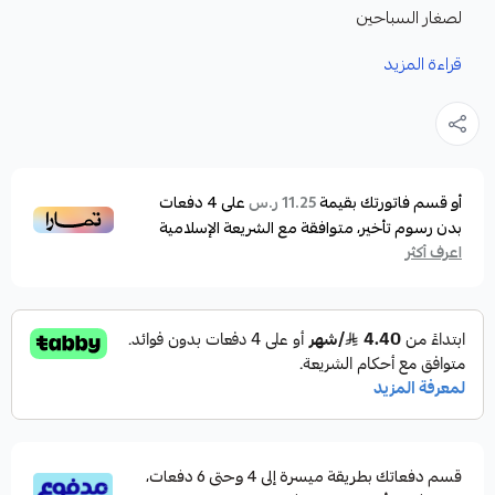
لصغار السباحين
قراءة المزيد
المميزات:
تأتي بحواف سيليكون ناعمة ولطيفة على الوجه لتوفير
إحكام آمن يمنع تسرب المياه ويحمي العينين من التهيج.
تتميز العدسات بأنها مضادة للضباب وتحمي من الأشعة
أو قسم فاتورتك بقيمة
على
4
دفعات
11.25 ر.س
بدون رسوم تأخير، متوافقة مع الشريعة الإسلامية
فوق البنفسجية، مما يجعلها مناسبة للاستخدام في
اعرف أكثر
المسابح أو الشواطئ.
تتضمن النظارة شريطًا قابل للتعديل لتناسب أحجام الرأس
المختلفة بشكل مريح،
مصممة بألوان زاهية ممتعة تجذب الأطفال وتزيد من
حماسهم للسباحة.
نظارة السباحة هذه توفر رؤية واضحة تحت الماء، مما
قسم دفعاتك بطريقة ميسرة إلى 4 وحتى 6 دفعات،
يساعد الأطفال على الاستمتاع بتجربتهم بأمان وثقة.