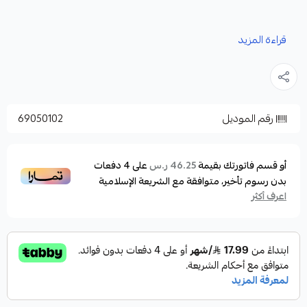
المميزات :
قراءة المزيد
جيب من الامام وتر بروف عازل للماء 100% مع سحاب
للفتح والقفل
خامة مريحة وسريعة الجفاف ومضادة للميكروبات
رقم الموديل
69050102
والروائح
سهلة الحمل والتخزين
الطول مع العرض مفصل لكى تتناسب مع الجميع وتمنحك
أو قسم فاتورتك بقيمة
على
4
دفعات
46.25 ر.س
بدون رسوم تأخير، متوافقة مع الشريعة الإسلامية
مزيد من الراحة والخصوصية اثناء تغير الملابس
اعرف أكثر
هودى واسع ومريح مدبل بطبقة اضافية سميكة سريعة فى
امتصلص الماء والتجفيف