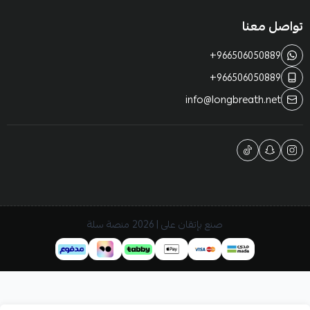
تواصل معنا
+966506050889
+966506050889
info@longbreath.net
صنع بإتقان على | 2026
منصة سلة