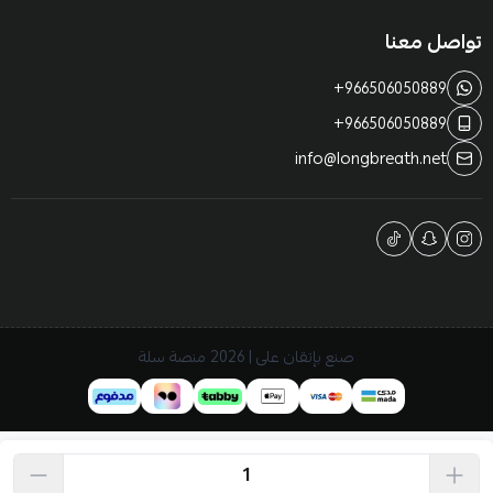
تواصل معنا
+966506050889
+966506050889
info@longbreath.net
صنع بإتقان على | 2026
منصة سلة