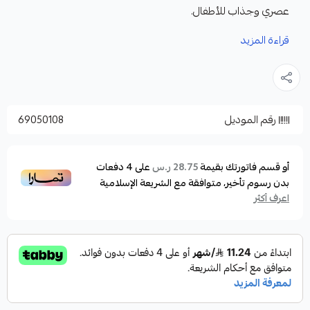
عصري وجذاب للأطفال.
المميزات:
قراءة المزيد
خامة مريحة وسريعة الجفاف ومضادة للميكروبات
والروائح
سهلة الحمل والتخزين
رقم الموديل
69050108
الطول مع العرض مفصل لكى تتناسب مع الجميع وتمنحك
مزيد من الراحة والخصوصية اثناء تغير الملابس
هودى واسع ومريح مدبل بطبقة اضافية سميكة سريعة فى
أو قسم فاتورتك بقيمة
على
4
دفعات
28.75 ر.س
بدون رسوم تأخير، متوافقة مع الشريعة الإسلامية
امتصاص الماء والتجفيف
اعرف أكثر
تستخدم بعد الاستحمام أو السباحة على شاطئ البحر او
حمامات السباحة، وغيرها
مناسبة لعمر من 5 الى 10 سنوات