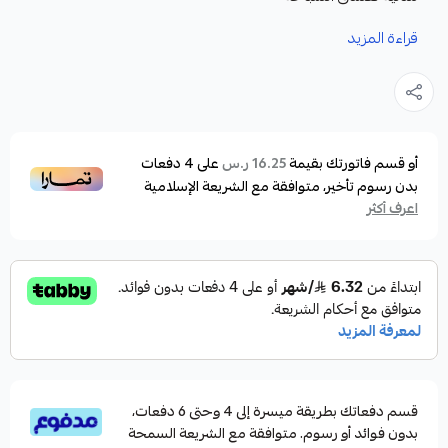
قراءة المزيد
المميزات :
. تتميز النظارة بعدسات شفافة تمنح رؤية واضحة تحت
الماء،
إطار سيليكون مرن يناسب مختلف أحجام الوجوه، مما
أو قسم فاتورتك بقيمة
على
4
دفعات
16.25 ر.س
بدون رسوم تأخير، متوافقة مع الشريعة الإسلامية
يوفر راحة وثباتًا دون تسرب الماء.
اعرف أكثر
يأتي أنبوب التنفس بتصميم مريح وصغير الحجم يناسب
الأطفال،
قطعة فموية ناعمة لتسهيل التنفس براحة أثناء السباحة
والاستكشاف.
هذا الكومبو يوفر للأطفال تجربة غوص آمنة وممتعة في
كل مرة، مما يجعلها الرفيق المثالي للمغامرات المائية.
قسم دفعاتك بطريقة ميسرة إلى 4 وحتى 6 دفعات،
بدون فوائد أو رسوم. متوافقة مع الشريعة السمحة