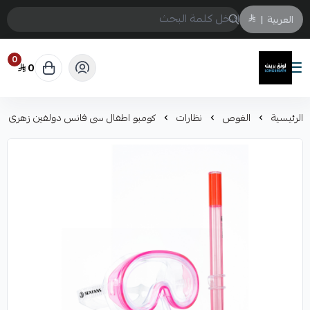
العربية
|
0
0
لونق بريث
الرئيسية
الغوص
نظارات
كومبو اطفال سى فانس دولفين زهرى