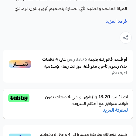
المياة المالحة والعذبة. تأتي الصنارة بتصميم أنيق باللون الرمادي
مع لمسات باللون الأحمر والأسود، مما يضفي عليها مظهرًا عصريًا
قراءة المزيد
وجذابًا.
الميزات :
مادة عالية الجودة: مصنوعة من مواد قوية وخفيفة
أو قسم فاتورتك بقيمة
على
4
دفعات
33.75 ر.س
بدون رسوم تأخير، متوافقة مع الشريعة الإسلامية
الوزن، مما يسهل حملها وتحملها لظروف الصيد القاسية.
اعرف أكثر
قوة التحمل: تصميم قوي ومتين لمقاومة التحديات التي
قد يواجهها الصياد في مياه البحر.
سهولة الاستخدام: مقبض مريح ومضاد للانزلاق يوفر
تحكمًا جيدًا خلال عملية الصيد.
هذه الصنارة مصممة لتلبي احتياجات محبي الصيد
الشاطئ، حيث تتيح لهم تجربة صيد ممتعة وفعالة في
مختلف البيئات البحرية.
قسم دفعاتك بطريقة ميسرة إلى 4 وحتى 6 دفعات،