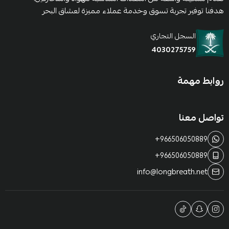
هدفنا توفير تجربة تسوق وخدمة عملاء مميزة لعشاق البحر
السجل التجاري
4030275759
روابط مهمة
تواصل معنا
+966506050889
+966506050889
info@longbreath.net