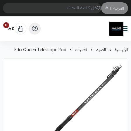
العربية
|
0
0
لونق بريث
الرئيسية
الصيد
قصبات
Edo Queen Telescope Rod