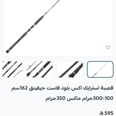
قصبة استرايك اكس بلود فاست جيقينق 162سم
100-300جرام ماكس 350جرام
595