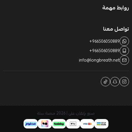
روابط مهمة
تواصل معنا
+966506050889
+966506050889
info@longbreath.net
صنع بإتقان على | 2026
منصة سلة