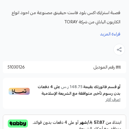
قصبة استرايك اكس بلود فاست جيقينق مصنوعة من اجود انواع
الكاربون الياباني من شركة TORAY
المميزات:
قراءة المزيد
القايدات او الحلقات فوجي ياباني
الريل سيت فوجى دبل لوك لزيادة تثبيت الماكينة
القصبة مكونة من قطعة واحدة
رقم الموديل
51030126
يمنح المظهر الانيق للقصبة لمسة كلاسيكية ترضي اي
صياد
الموصفات:
أو قسم فاتورتك بقيمة
على
4
دفعات
148.75 ر.س
بدون رسوم تأخير، متوافقة مع الشريعة الإسلامية
الموديل : اكس بلود
اعرف أكثر
الطول : 162 سم
وزن اللور : 100-300 جرام ماكس 350جرام
الاكشن : فاست اكشن