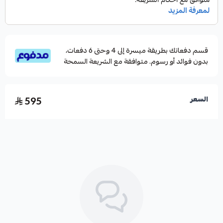
الخيط : P.E5.0 -3.0
عدد القطع : قطعة واحدة
الكاربون : 98%
قسم دفعاتك بطريقة ميسرة إلى 4 وحتى 6 دفعات،
• وزن القصبة (206g) Rod Weigh
بدون فوائد أو رسوم. متوافقة مع الشريعة السمحة
595
السعر