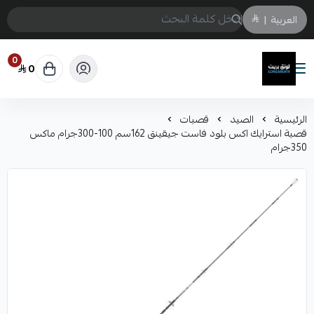
العربية
|
0
0
لونق بريث
الرئيسية
الصيد
قصبات
قصبة استرايك اكس بلود فاست جيقينق 162سم 100-300جرام ماكس
350جرام