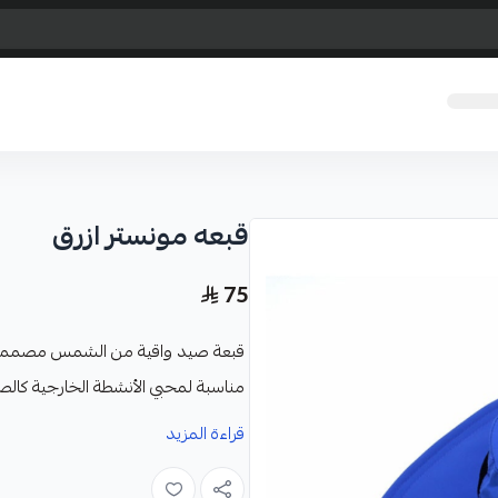
قبعه مونستر ازرق
75
قبعة صيد واقية من الشمس مصممة بتص
مناسبة لمحبي الأنشطة الخارجية كالصي
الميزات:
قراءة المزيد
تحتوي على شبكة جانبية لضمان تدفق
مزودة بحبل قابل للتعديل للحفاظ عل