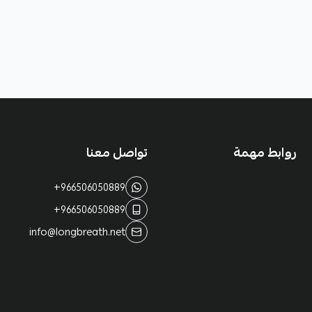
روابط مهمة
تواصل معنا
+966506050889
+966506050889
info@longbreath.net