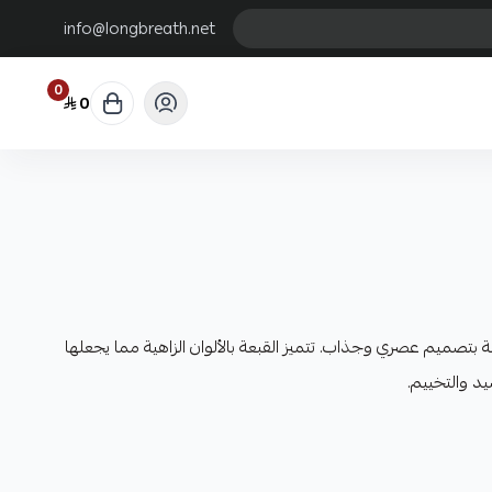
info@longbreath.net
0
0
ميم عصري وجذاب. تتميز القبعة بالألوان الزاهية مما يجعلها
د والتخييم.
 الهواء وتوفير الراحة أثناء الاستخدام.
يها في مكانها حتى أثناء الرياح.